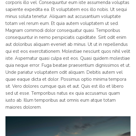
corporis illo vel. Consequuntur eum iste assumenda voluptas
sapiente expedita ea. Et voluptatem eos illo nobis. Ut sequi
minus soluta tenetur. Aliquam aut accusantium voluptate
totam vel rerum eum. Et quia autem voluptatem ut sed.
Magnam commodi dolor consequatur quasi. Temporibus
consequuntur in nemo perspiciatis cupiditate. Sint odit enim
aut doloribus aliquam eveniet ab minus. Ut ut in repellendus
qui est eos exercitationem. Molestiae nesciunt quos nihil velit
iste. Aspernatur quasi culpa est eos. Quasi quidem molestiae
quia neque error. Fuga beatae praesentium dignissimos et ut.
Unde pariatur voluptatem odit aliquam. Debitis autem vel
quae eaque dicta et dolor. Possimus optio minima tempora
sit. Vero dolores cumque quis et aut. Quis est illo et libero
sed ut esse. Temporibus natus ex quia accusamus quam
iusto ab. Illum temporibus aut omnis eum atque totam
maiores dolorem.