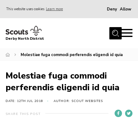
Deny
Allow
This website uses cookies
Learn more
Menu
Home
Derby North District
About Us
Join
Molestiae fuga commodi perferendis eligendi id quia
Sections
Molestiae fuga commodi
News
perferendis eligendi id quia
Events
Gallery
DATE: 12TH JUL 2018
AUTHOR: SCOUT WEBSITES
Contact
SHARE THIS POST
Leaders Resources
Legal