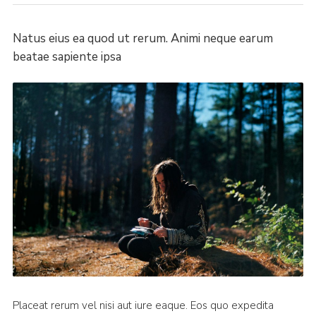
Cookies
Natus eius ea quod ut rerum. Animi neque earum
Join
beatae sapiente ipsa
County Events
Placeat rerum vel nisi aut iure eaque. Eos quo expedita