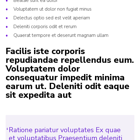
Beatae sunt ea dolor
Cookies
Voluptatem ut dolor non fugiat minus
Delectus optio sed est velit aperiam
Join
Deleniti corporis odit et rerum
County Events
Quaerat tempore et deserunt magnam ullam
Facilis iste corporis
repudiandae repellendus eum.
Voluptatem dolor
consequatur impedit minima
earum ut. Deleniti odit eaque
sit expedita aut
Ratione pariatur voluptates Ex quae
et voluptatibus Praesentium deleniti