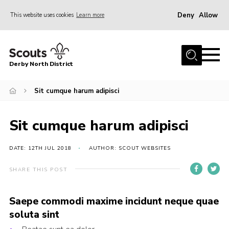
Deny
Allow
This website uses cookies
Learn more
Menu
Home
Derby North District
About Us
Join
Sit cumque harum adipisci
Sections
Sit cumque harum adipisci
News
Events
DATE: 12TH JUL 2018
AUTHOR: SCOUT WEBSITES
Gallery
SHARE THIS POST
Contact
Saepe commodi maxime incidunt neque quae
Leaders Resources
soluta sint
Legal