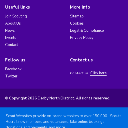
Useful links
More info
Join Scouting
Sitemap
About Us
Cookies
News
Legal & Compliance
Events
Privacy Policy
Contact
Follow us
Contact us
Facebook
Click here
Contact us:
Twitter
© Copyright 2026 Derby North District. All rights reserved.
Scout Websites provide on-brand websites to over 150,000+ Scouts.
Recruit new members and volunteers, take online bookings,
donations and payments, and more.