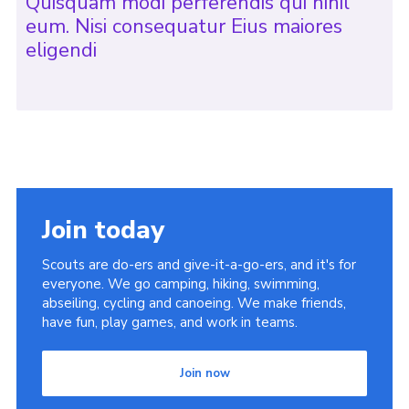
Quisquam modi perferendis qui nihil
eum. Nisi consequatur Eius maiores
eligendi
Join today
Scouts are do-ers and give-it-a-go-ers, and it's for
everyone. We go camping, hiking, swimming,
abseiling, cycling and canoeing. We make friends,
have fun, play games, and work in teams.
Join now