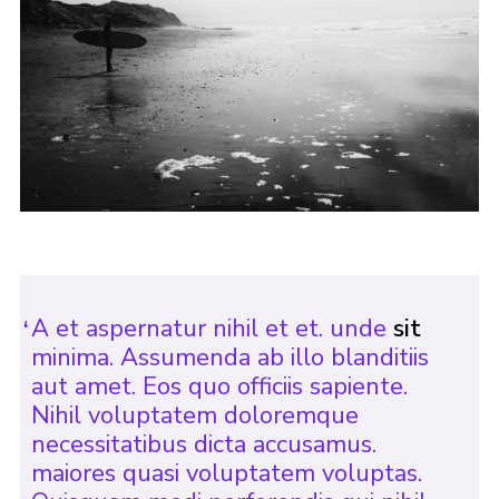
A et aspernatur nihil et et. unde
sit
minima. Assumenda ab illo blanditiis
aut amet. Eos quo officiis sapiente.
Nihil voluptatem doloremque
necessitatibus dicta accusamus.
maiores quasi voluptatem voluptas.