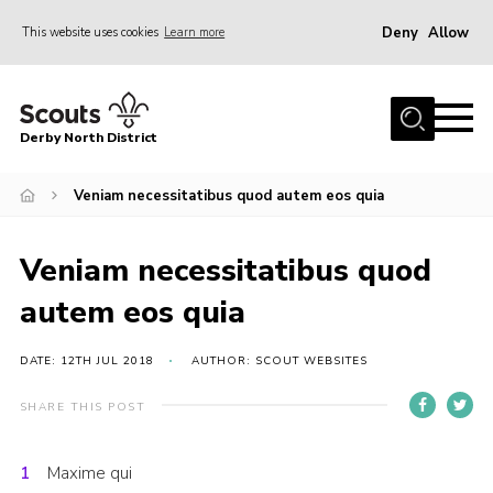
Deny
Allow
This website uses cookies
Learn more
Menu
Home
Derby North District
About Us
Join
Veniam necessitatibus quod autem eos quia
Sections
Veniam necessitatibus quod
News
autem eos quia
Events
Gallery
DATE: 12TH JUL 2018
AUTHOR: SCOUT WEBSITES
Contact
SHARE THIS POST
Leaders Resources
Maxime qui
Legal